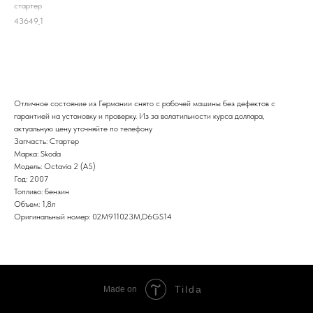
стартер
43649_1
В корзину
Отличное состояние из Германии снято с рабочей машины без дефектов с
гарантией на установку и проверку. Из за волатильности курса доллара,
актуальную цену уточняйте по телефону
Запчасть: Стартер
Марка: Skoda
Модель: Octavia 2 (A5)
Год: 2007
Топливо: бензин
Объем: 1,8л
Оригинальный номер: 02M911023M,D6GS14
Tilda
Made on