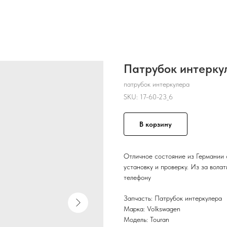
Патрубок интеркул
патрубок интеркулера
SKU:
17-60-23_6
В корзину
Отличное состояние из Германии 
установку и проверку. Из за вола
телефону
Запчасть: Патрубок интеркулера
Марка: Volkswagen
Модель: Touran