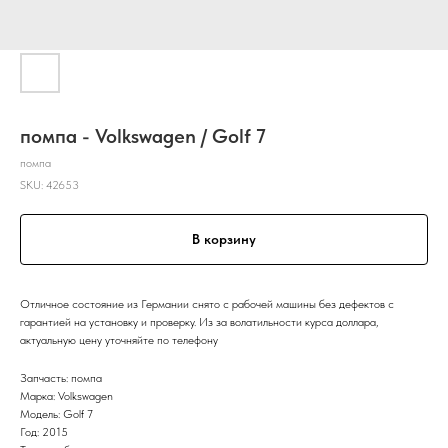
помпа - Volkswagen / Golf 7
помпа
SKU:
42653
В корзину
Отличное состояние из Германии снято с рабочей машины без дефектов с
гарантией на установку и проверку. Из за волатильности курса доллара,
актуальную цену уточняйте по телефону
Запчасть: помпа
Марка: Volkswagen
Модель: Golf 7
Год: 2015