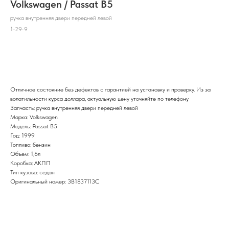
Volkswagen / Passat B5
ручка внутренняя двери передней левой
1-29-9
В корзину
Отличное состояние без дефектов с гарантией на установку и проверку. Из за
волатильности курса доллара, актуальную цену уточняйте по телефону
Запчасть: ручка внутренняя двери передней левой
Марка: Volkswagen
Модель: Passat B5
Год: 1999
Топливо: бензин
Объем: 1,6л
Коробка: АКПП
Тип кузова: седан
Оригинальный номер: 3B1837113C