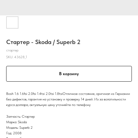
Стартер - Skoda / Superb 2
стартер
SKU:
43628_1
В корзину
Bosh 1.6 1.6fsi 2.0fsi 1.4tsi 2.0tsi 1.8tsiОтличное состояние, оригинал из Германии
без дефектов, гарантия на установку и проверку 14 дней. Из за волатильности
курса доллара, актуальную цену уточняйте по телефону
Запчасть: Стартер
Марка: Skoda
Модель: Superb 2
Год: 2008