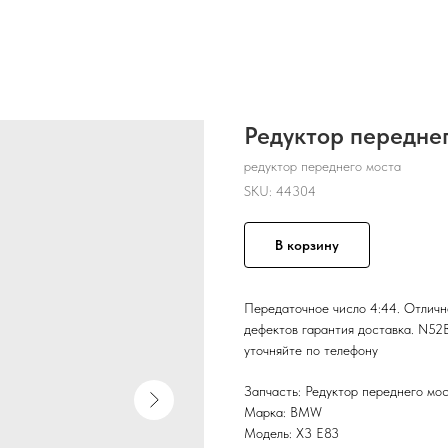
Редуктор переднег
редуктор переднего моста
SKU:
44304
В корзину
Передаточное число 4:44. Отличн
дефектов гарантия доставка. N52B
уточняйте по телефону
Запчасть: Редуктор переднего мо
Марка: BMW
Модель: X3 E83