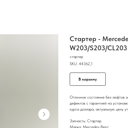
Стартер - Mercede
W203/S203/CL203
стартер
SKU:
44362_1
В корзину
Отличное состояние без люфтов з
дефектов с гарантией на установ
курса доллара, актуальную цену у
Запчасть: Стартер
Марка: Mercedes-Benz