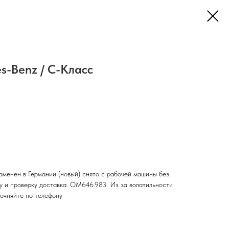
s-Benz / C-Класс
аменен в Германии (новый) снято с рабочей машины без
ку и проверку доставка. OM646.983. Из за волатильности
точняйте по телефону