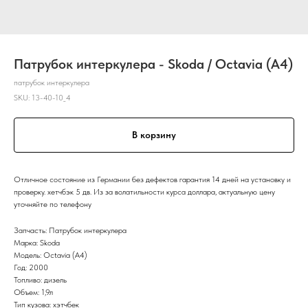
Патрубок интеркулера - Skoda / Octavia (A4)
патрубок интеркулера
SKU:
13-40-10_4
В корзину
Отличное состояние из Германии без дефектов гарантия 14 дней на установку и
проверку. хетчбэк 5 дв. Из за волатильности курса доллара, актуальную цену
уточняйте по телефону
Запчасть: Патрубок интеркулера
Марка: Skoda
Модель: Octavia (A4)
Год: 2000
Топливо: дизель
Объем: 1,9л
Тип кузова: хэтчбек