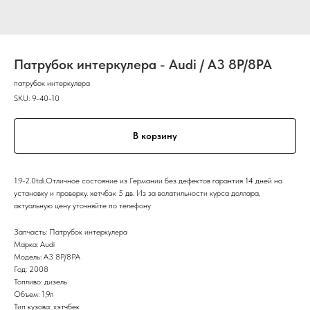
Патрубок интеркулера - Audi / A3 8P/8PA
патрубок интеркулера
SKU:
9-40-10
В корзину
1.9-2.0tdi.Отличное состояние из Германии без дефектов гарантия 14 дней на
установку и проверку. хетчбэк 5 дв. Из за волатильности курса доллара,
актуальную цену уточняйте по телефону
Запчасть: Патрубок интеркулера
Марка: Audi
Модель: A3 8P/8PA
Год: 2008
Топливо: дизель
Объем: 1,9л
Тип кузова: хэтчбек