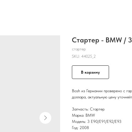
Стартер - BMW / 3
стартер
SKU:
44025_2
В корзину
Bosh из Германии проверено с га
доллара, актуальную цену уточняй
Запчасть: Стартер
Марка: BMW
Модель: 3 E90/E91/E92/E93
Год: 2008