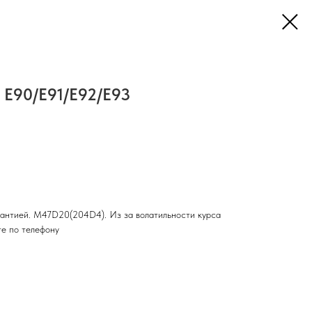
 E90/E91/E92/E93
рантией. M47D20(204D4). Из за волатильности курса
те по телефону