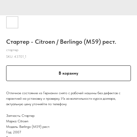
Стартер - Citroen / Berlingo (M59) рест.
стартер
SKU:
43701_1
В корзину
Отличное состояние из Германии снято с рабочей машины без дефектов с
гарантией на установку и проверку. Из за волатильности курса доллара,
актуальную цену уточняйте по телефону
Запчасть: Стартер
Марка: Citroen
Модель: Berlingo (M59) рест.
Год: 2007