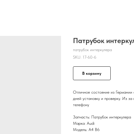
Патрубок интеркул
патрубок интеркулера
SKU:
17-60-6
В корзину
Отличное состояние из Германии 
дней установку и проверку. Из за
телефону
Запчасть: Патрубок интеркулера
Марка: Audi
Модель: A4 B6