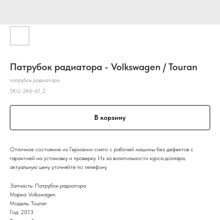
Патрубок радиатора - Volkswagen / Touran
патрубок радиатора
SKU:
246-61_2
В корзину
Отличное состояние из Германии снято с рабочей машины без дефектов с
гарантией на установку и проверку. Из за волатильности курса доллара,
актуальную цену уточняйте по телефону
Запчасть: Патрубок радиатора
Марка: Volkswagen
Модель: Touran
Год: 2013