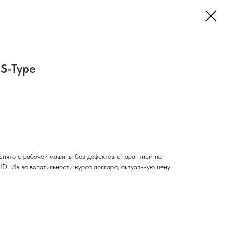
 S-Type
снято с рабочей машины без дефектов с гарантией на
AJD. Из за волатильности курса доллара, актуальную цену