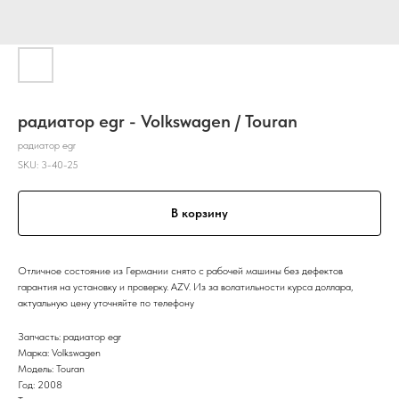
радиатор egr - Volkswagen / Touran
радиатор egr
SKU:
3-40-25
В корзину
Отличное состояние из Германии снято с рабочей машины без дефектов
гарантия на установку и проверку. AZV. Из за волатильности курса доллара,
актуальную цену уточняйте по телефону
Запчасть: радиатор egr
Марка: Volkswagen
Модель: Touran
Год: 2008