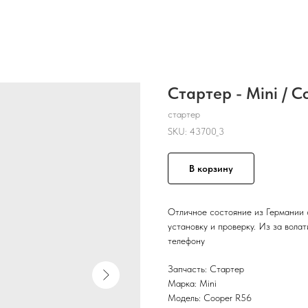
Стартер - Mini / C
стартер
SKU:
43700_3
В корзину
Отличное состояние из Германии 
установку и проверку. Из за вола
телефону
Запчасть: Стартер
Марка: Mini
Модель: Cooper R56