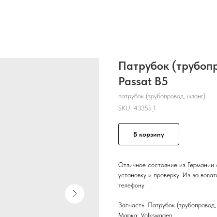
Патрубок (трубопр
Passat B5
патрубок (трубопровод, шланг)
SKU:
43355_1
В корзину
Отличное состояние из Германии 
установку и проверку. Из за вола
телефону
Запчасть: Патрубок (трубопровод,
Марка: Volkswagen