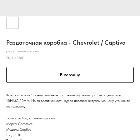
Раздаточная коробка - Chevrolet / Captiva
раздаточная коробка
SKU:
43881
В корзину
Контрактная из Японии отличное состояние гарантия доставка двигатель
10HMC. 10HM. Из за волатильности курса доллара, актуальную цену уточняйте
по телефону
Запчасть: Раздаточная коробка
Марка: Chevrolet
Модель: Captiva
Год: 2010