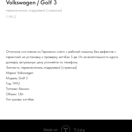
Volkswagen / Golf 3
переключатель подрулевой (стрекоза)
1-99-2
В корзину
Отличное состояние из Германии снято с рабочей машины без дефектов с
гарантией на установку и проверку. хетчбэк 5 дв. Из за волатильности курса
доллара, актуальную цену уточняйте по телефону
Запчасть: переключатель подрулевой (стрекоза)
Марка: Volkswagen
Модель: Golf 3
Год: 1992
Топливо: бензин
Объем: 1,8л
Тип кузова: хэтчбек
Tilda
Made on