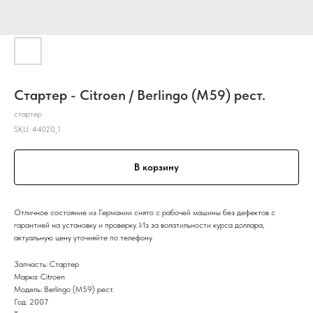
Стартер - Citroen / Berlingo (M59) рест.
стартер
SKU:
44020_1
В корзину
Отличное состояние из Германии снято с рабочей машины без дефектов с
гарантией на установку и проверку. Из за волатильности курса доллара,
актуальную цену уточняйте по телефону
Запчасть: Стартер
Марка: Citroen
Модель: Berlingo (M59) рест.
Год: 2007