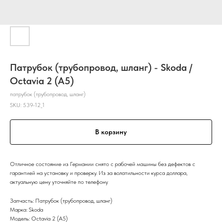
Патрубок (трубопровод, шланг) - Skoda /
Octavia 2 (A5)
патрубок (трубопровод, шланг)
SKU:
539-12_1
В корзину
Отличное состояние из Германии снято с рабочей машины без дефектов с
гарантией на установку и проверку. Из за волатильности курса доллара,
актуальную цену уточняйте по телефону
Запчасть: Патрубок (трубопровод, шланг)
Марка: Skoda
Модель: Octavia 2 (A5)