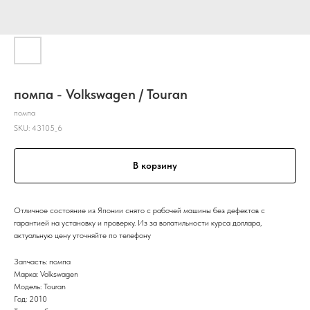
помпа - Volkswagen / Touran
помпа
SKU:
43105_6
В корзину
Отличное состояние из Японии снято с рабочей машины без дефектов с
гарантией на установку и проверку. Из за волатильности курса доллара,
актуальную цену уточняйте по телефону
Запчасть: помпа
Марка: Volkswagen
Модель: Touran
Год: 2010