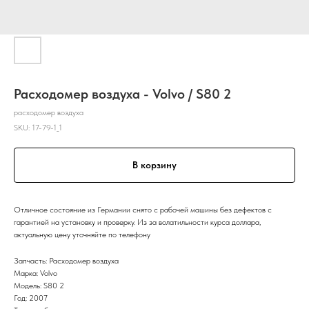
Расходомер воздуха - Volvo / S80 2
расходомер воздуха
SKU:
17-79-1_1
В корзину
Отличное состояние из Германии снято с рабочей машины без дефектов с
гарантией на установку и проверку. Из за волатильности курса доллара,
актуальную цену уточняйте по телефону
Запчасть: Расходомер воздуха
Марка: Volvo
Модель: S80 2
Год: 2007