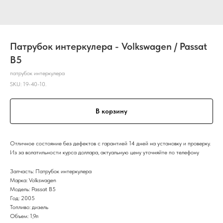
Патрубок интеркулера - Volkswagen / Passat
B5
патрубок интеркулера
SKU:
19-40-10.
В корзину
Отличное состояние без дефектов с гарантией 14 дней на установку и проверку.
Из за волатильности курса доллара, актуальную цену уточняйте по телефону
Запчасть: Патрубок интеркулера
Марка: Volkswagen
Модель: Passat B5
Год: 2005
Топливо: дизель
Объем: 1,9л