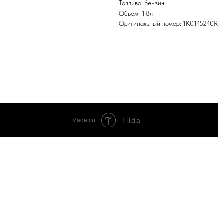
Топливо: бензин
Объем: 1,8л
Оригинальный номер: 1K0145240R
Tilda
Made on