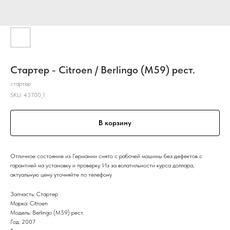
Стартер - Citroen / Berlingo (M59) рест.
стартер
SKU:
43700_1
В корзину
Отличное состояние из Германии снято с рабочей машины без дефектов с
гарантией на установку и проверку. Из за волатильности курса доллара,
актуальную цену уточняйте по телефону
Запчасть: Стартер
Марка: Citroen
Модель: Berlingo (M59) рест.
Год: 2007