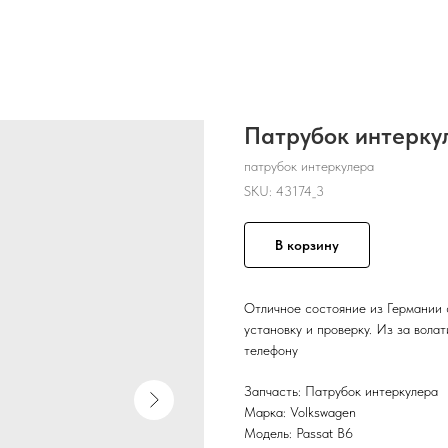
Патрубок интеркул
патрубок интеркулера
SKU:
43174_3
В корзину
Отличное состояние из Германии 
установку и проверку. Из за вола
телефону
Запчасть: Патрубок интеркулера
Марка: Volkswagen
Модель: Passat B6