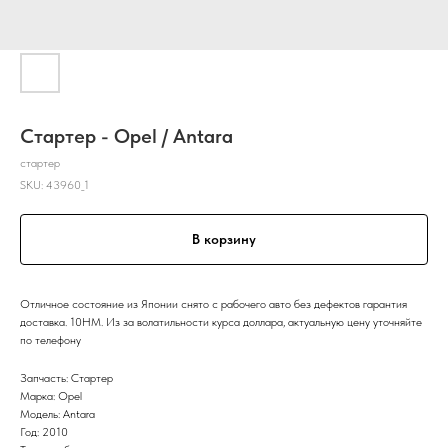
Стартер - Opel / Antara
стартер
SKU:
43960_1
В корзину
Отличное состояние из Японии снято с рабочего авто без дефектов гарантия
доставка. 10HM. Из за волатильности курса доллара, актуальную цену уточняйте
по телефону
Запчасть: Стартер
Марка: Opel
Модель: Antara
Год: 2010