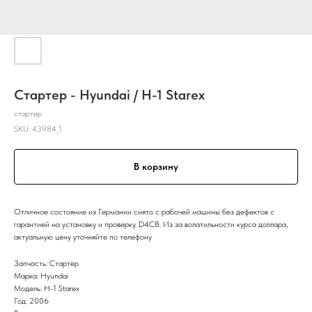
Стартер - Hyundai / H-1 Starex
стартер
SKU:
43984_1
В корзину
Отличное состояние из Германии снято с рабочей машины без дефектов с
гарантией на установку и проверку. D4CB. Из за волатильности курса доллара,
актуальную цену уточняйте по телефону
Запчасть: Стартер
Марка: Hyundai
Модель: H-1 Starex
Год: 2006