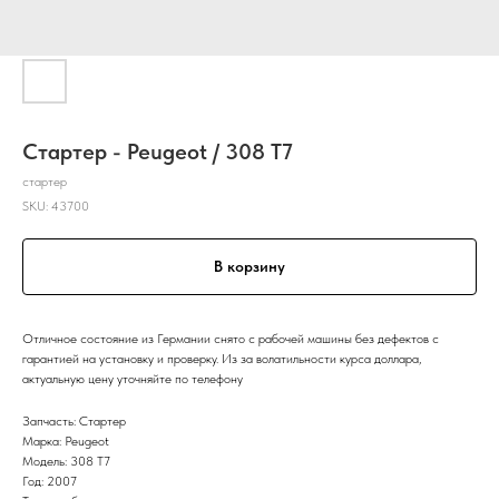
Стартер - Peugeot / 308 T7
стартер
SKU:
43700
В корзину
Отличное состояние из Германии снято с рабочей машины без дефектов с
гарантией на установку и проверку. Из за волатильности курса доллара,
актуальную цену уточняйте по телефону
Запчасть: Стартер
Марка: Peugeot
Модель: 308 T7
Год: 2007