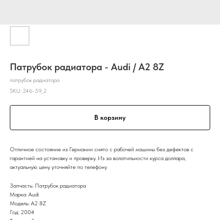
Патрубок радиатора - Audi / A2 8Z
патрубок радиатора
SKU:
246-59_2
В корзину
Отличное состояние из Германии снято с рабочей машины без дефектов с
гарантией на установку и проверку. Из за волатильности курса доллара,
актуальную цену уточняйте по телефону
Запчасть: Патрубок радиатора
Марка: Audi
Модель: A2 8Z
Год: 2004