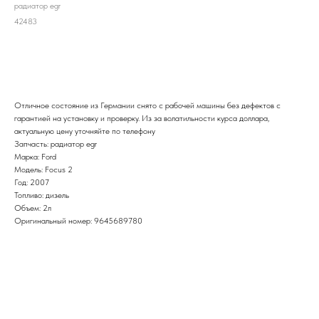
радиатор egr
42483
В корзину
Отличное состояние из Германии снято с рабочей машины без дефектов с
гарантией на установку и проверку. Из за волатильности курса доллара,
актуальную цену уточняйте по телефону
Запчасть: радиатор egr
Марка: Ford
Модель: Focus 2
Год: 2007
Топливо: дизель
Объем: 2л
Оригинальный номер: 9645689780