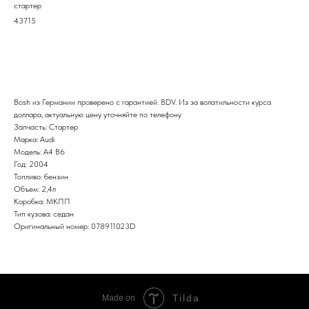
стартер
43715
В корзину
Bosh из Германии проверено с гарантией. BDV. Из за волатильности курса
доллара, актуальную цену уточняйте по телефону
Запчасть: Стартер
Марка: Audi
Модель: A4 B6
Год: 2004
Топливо: бензин
Объем: 2,4л
Коробка: МКПП
Тип кузова: седан
Оригинальный номер: 078911023D
Tilda
Made on