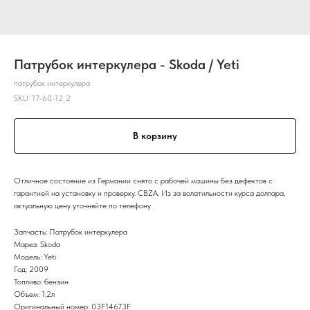
Патрубок интеркулера - Skoda / Yeti
патрубок интеркулера
SKU:
17-60-12_2
В корзину
Отличное состояние из Германии снято с рабочей машины без дефектов с
гарантией на установку и проверку. CBZA. Из за волатильности курса доллара,
актуальную цену уточняйте по телефону
Запчасть: Патрубок интеркулера
Марка: Skoda
Модель: Yeti
Год: 2009
Топливо: бензин
Объем: 1,2л
Оригинальный номер: 03F14673F