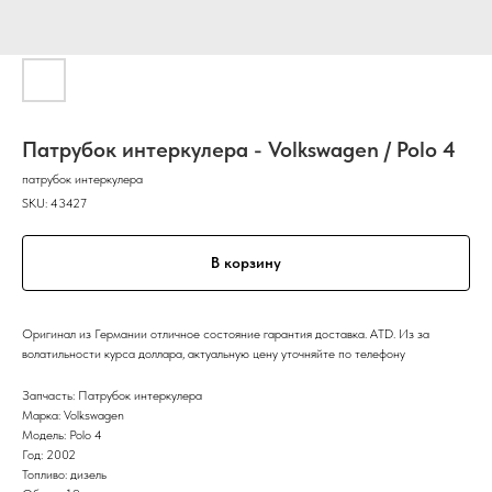
Патрубок интеркулера - Volkswagen / Polo 4
патрубок интеркулера
SKU:
43427
В корзину
Оригинал из Германии отличное состояние гарантия доставка. ATD. Из за
волатильности курса доллара, актуальную цену уточняйте по телефону
Запчасть: Патрубок интеркулера
Марка: Volkswagen
Модель: Polo 4
Год: 2002
Топливо: дизель