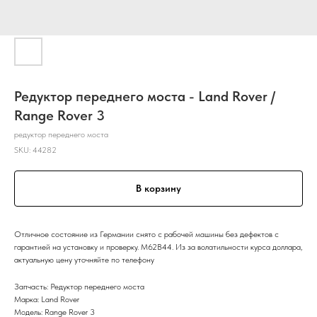
Редуктор переднего моста - Land Rover /
Range Rover 3
редуктор переднего моста
SKU:
44282
В корзину
Отличное состояние из Германии снято с рабочей машины без дефектов с
гарантией на установку и проверку. M62B44. Из за волатильности курса доллара,
актуальную цену уточняйте по телефону
Запчасть: Редуктор переднего моста
Марка: Land Rover
Модель: Range Rover 3