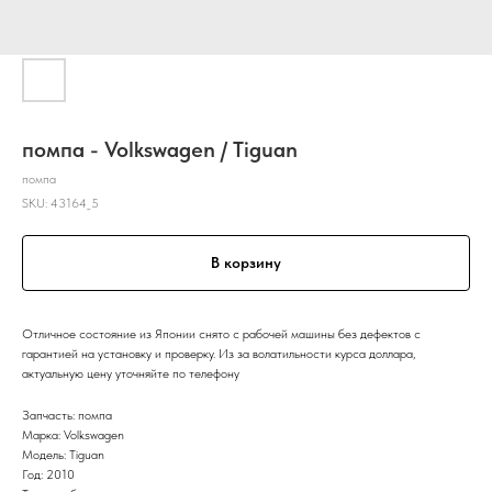
помпа - Volkswagen / Tiguan
помпа
SKU:
43164_5
В корзину
Отличное состояние из Японии снято с рабочей машины без дефектов с
гарантией на установку и проверку. Из за волатильности курса доллара,
актуальную цену уточняйте по телефону
Запчасть: помпа
Марка: Volkswagen
Модель: Tiguan
Год: 2010