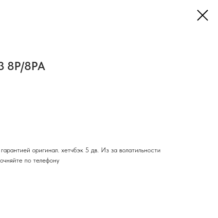
A3 8P/8PA
 гарантией оригинал. хетчбэк 5 дв. Из за волатильности
точняйте по телефону