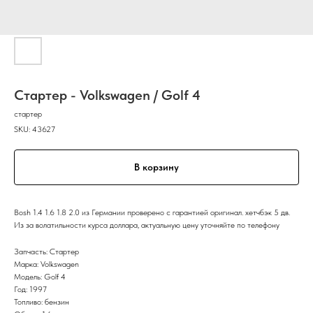
Стартер - Volkswagen / Golf 4
стартер
SKU:
43627
В корзину
Bosh 1.4 1.6 1.8 2.0 из Германии проверено с гарантией оригинал. хетчбэк 5 дв.
Из за волатильности курса доллара, актуальную цену уточняйте по телефону
Запчасть: Стартер
Марка: Volkswagen
Модель: Golf 4
Год: 1997
Топливо: бензин