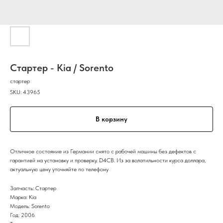
Стартер - Kia / Sorento
стартер
SKU:
43965
В корзину
Отличное состояние из Германии снято с рабочей машины без дефектов с
гарантией на установку и проверку. D4CB. Из за волатильности курса доллара,
актуальную цену уточняйте по телефону
Запчасть: Стартер
Марка: Kia
Модель: Sorento
Год: 2006