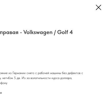
правая - Volkswagen / Golf 4
ояние из Германии снято с рабочей машины без дефектов с
. хетчбэк 5 дв. Из за волатильности курса доллара,
ефону
ая