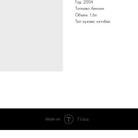
Год: 2004
Топливо: бензин
Объем: 1,6л
Тип кузова: хэтчбек
Tilda
Made on