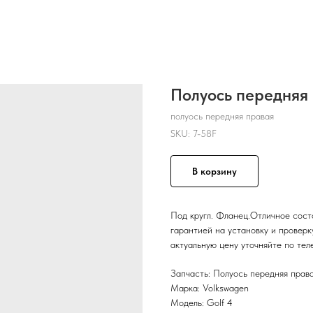
Полуось передняя 
полуось передняя правая
SKU:
7-58F
В корзину
Под кругл. Фланец.Отличное сост
гарантией на установку и проверку
актуальную цену уточняйте по тел
Запчасть: Полуось передняя прав
Марка: Volkswagen
Модель: Golf 4