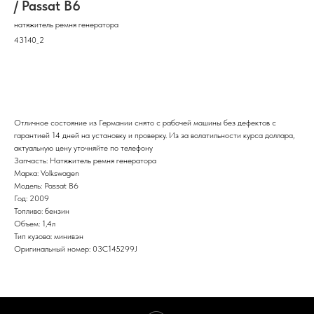
/ Passat B6
натяжитель ремня генератора
43140_2
В корзину
Отличное состояние из Германии снято с рабочей машины без дефектов с
гарантией 14 дней на установку и проверку. Из за волатильности курса доллара,
актуальную цену уточняйте по телефону
Запчасть: Натяжитель ремня генератора
Марка: Volkswagen
Модель: Passat B6
Год: 2009
Топливо: бензин
Объем: 1,4л
Тип кузова: минивэн
Оригинальный номер: 03C145299J