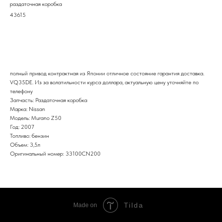
раздаточная коробка
43615
В корзину
полный привод контрактная из Японии отличное состояние гарантия доставка.
VQ35DE. Из за волатильности курса доллара, актуальную цену уточняйте по
телефону
Запчасть: Раздаточная коробка
Марка: Nissan
Модель: Murano Z50
Год: 2007
Топливо: бензин
Объем: 3,5л
Оригинальный номер: 33100CN200
Tilda
Made on