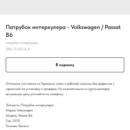
Патрубок интеркулера - Volkswagen / Passat
B6
патрубок интеркулера
SKU:
17-60-14_3
В корзину
Отличное состояние из Германии снято с рабочей машины без дефектов с
гарантией на установку и проверку. Из за волатильности курса доллара,
актуальную цену уточняйте по телефону
Запчасть: Патрубок интеркулера
Марка: Volkswagen
Модель: Passat B6
Год: 2010
Топливо: бензин