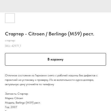
Стартер - Citroen / Berlingo (M59) рест.
стартер
SKU:
42971_1
В корзину
Отличное состояние из Германии снято с рабочей машины без дефектов с
гарантией на установку и проверку. Из за волатильности курса доллара,
актуальную цену уточняйте по телефону
Запчасть: Стартер
Марка: Citroen
Модель: Berlingo (M59) рест.
Год: 2007