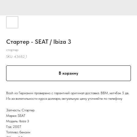
Стартер - SEAT / Ibiza 3
стартер
SKU:
43682_1
В корзину
Bosh из Германии проверено с гарантией оригинал доставка. BBM, хетчбэк 5 дв.
Из за волатильности курса доллара, актуальную цену уточняйте по телефону
Запчасть: Стартер
Марка: SEAT
Модель: Ibiza 3
Год: 2007
Топливо: бензин