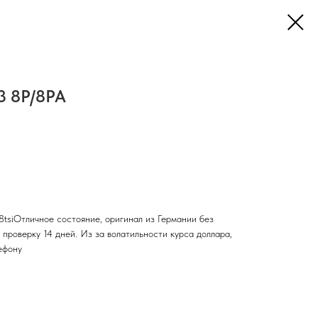
A3 8P/8PA
i 1.8tsiОтличное состояние, оригинал из Германии без
 проверку 14 дней. Из за волатильности курса доллара,
ефону