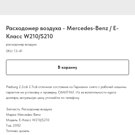
Расходомер воздуха - Mercedes-Benz / E-
Класс W210/S210
расходомер воздуха
SKU:
13-41
В корзину
Pierburg 2.2cdi 2.7cdi отличное состояние из Германии снято с рабочей машины
гарантия на установку и проверку. OM611.961. Из за волатильности курса
доллара, актуальную цену уточняйте по телефону
Запчасть: Расходомер воздуха
Марка: Mercedes-Benz
Модель: E-Класс W210/S210
Год: 2002
Топливо: дизель